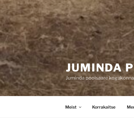
JUMINDA 
Juminda poolsaare kogukonna 
Meist
Korrakaitse
Mer