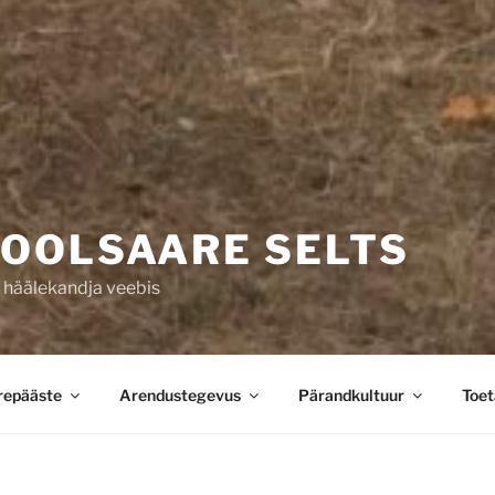
POOLSAARE SELTS
häälekandja veebis
epääste
Arendustegevus
Pärandkultuur
Toet