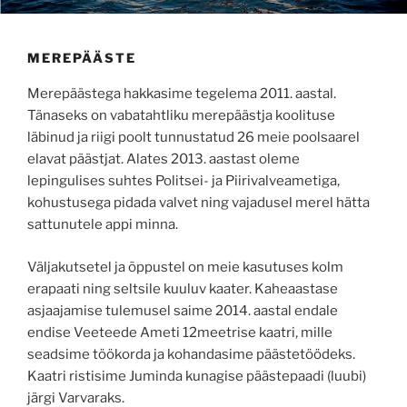
MEREPÄÄSTE
Merepäästega hakkasime tegelema 2011. aastal.
Tänaseks on vabatahtliku merepäästja koolituse
läbinud ja riigi poolt tunnustatud 26 meie poolsaarel
elavat päästjat. Alates 2013. aastast oleme
lepingulises suhtes Politsei- ja Piirivalveametiga,
kohustusega pidada valvet ning vajadusel merel hätta
sattunutele appi minna.
Väljakutsetel ja õppustel on meie kasutuses kolm
erapaati ning seltsile kuuluv kaater. Kaheaastase
asjaajamise tulemusel saime 2014. aastal endale
endise Veeteede Ameti 12meetrise kaatri, mille
seadsime töökorda ja kohandasime päästetöödeks.
Kaatri ristisime Juminda kunagise päästepaadi (luubi)
järgi Varvaraks.