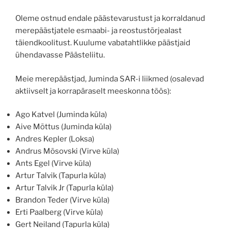
Oleme ostnud endale päästevarustust ja korraldanud
merepäästjatele esmaabi- ja reostustõrjealast
täiendkoolitust. Kuulume vabatahtlikke päästjaid
ühendavasse Päästeliitu.
Meie merepäästjad, Juminda SAR-i liikmed (osalevad
aktiivselt ja korrapäraselt meeskonna töös):
Ago Katvel (Juminda küla)
Aive Mõttus (Juminda küla)
Andres Kepler (Loksa)
Andrus Mõsovski (Virve küla)
Ants Egel (Virve küla)
Artur Talvik (Tapurla küla)
Artur Talvik Jr (Tapurla küla)
Brandon Teder (Virve küla)
Erti Paalberg (Virve küla)
Gert Neiland (Tapurla küla)